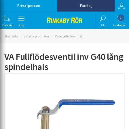
Privatperson
Företag
0
Produkter
Meny
Sök
Varukorgen
Startsida
Vatette produkter
Vatette Kulventiler
VA Fullflödesventil inv G40 lång
spindelhals