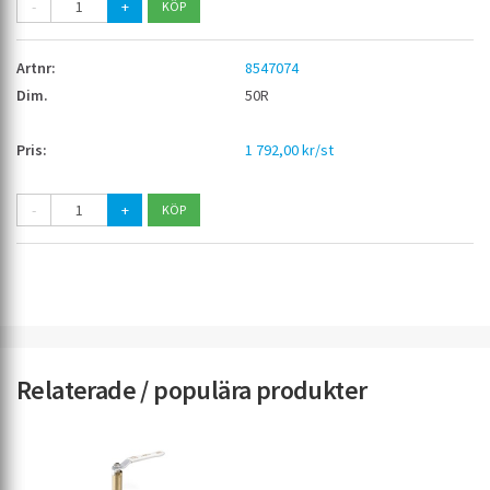
-
+
8547074
50R
1 792,00 kr/st
-
+
Relaterade / populära produkter