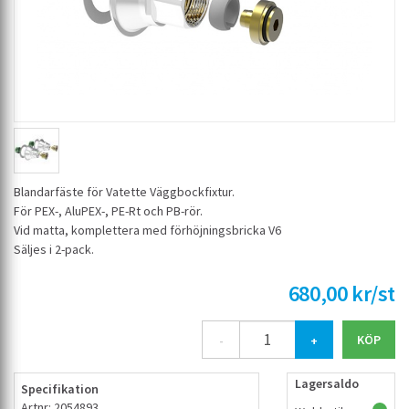
Blandarfäste för Vatette Väggbockfixtur.
För PEX-, AluPEX-, PE-Rt och PB-rör.
Vid matta, komplettera med förhöjningsbricka V6
Säljes i 2-pack.
680,00 kr/st
-
+
Lagersaldo
Specifikation
Artnr: 2054893