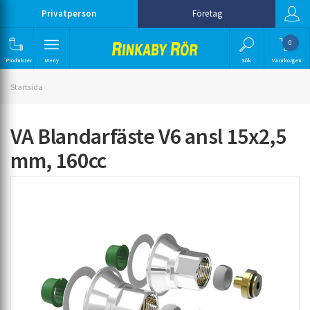
Privatperson
Företag
0
Produkter
Meny
Sök
Varukorgen
Startsida
VA Blandarfäste V6 ansl 15x2,5
mm, 160cc