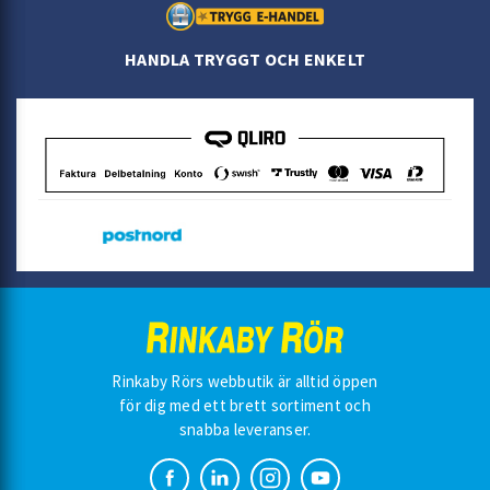
HANDLA TRYGGT OCH ENKELT
Rinkaby Rörs webbutik är alltid öppen
för dig med ett brett sortiment och
snabba leveranser.