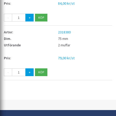
84,00 kr/st
-
+
2318380
75 mm
2 muffar
79,00 kr/st
-
+