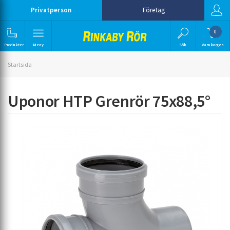
Privatperson
Företag
0
Produkter
Meny
Sök
Varukorgen
Startsida
Uponor HTP Grenrör 75x88,5°