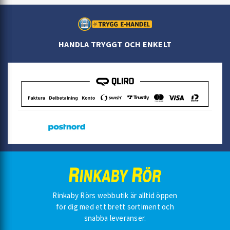
HANDLA TRYGGT OCH ENKELT
Rinkaby Rörs webbutik är alltid öppen
för dig med ett brett sortiment och
snabba leveranser.