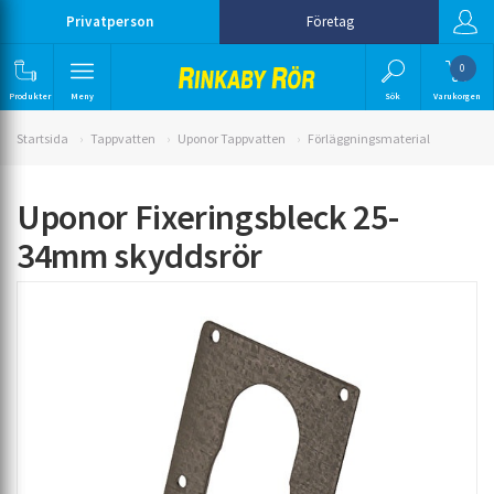
Privatperson
Företag
0
Produkter
Meny
Sök
Varukorgen
Startsida
Tappvatten
Uponor Tappvatten
Förläggningsmaterial
Uponor Fixeringsbleck 25-
34mm skyddsrör