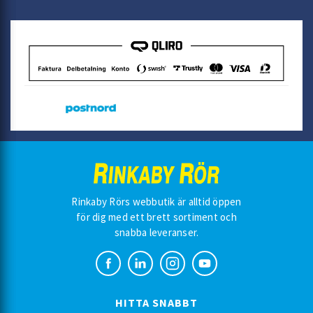
Rinkaby Rörs webbutik är alltid öppen
för dig med ett brett sortiment och
snabba leveranser.
HITTA SNABBT