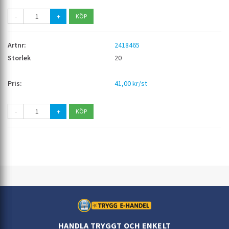
-
+
2418465
20
41,00 kr/st
-
+
HANDLA TRYGGT OCH ENKELT