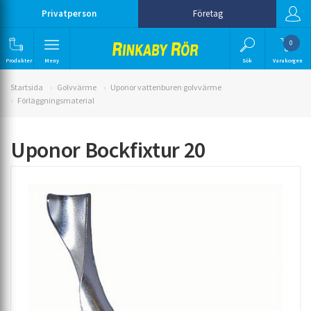
Privatperson
Företag
0
Produkter
Meny
Sök
Varukorgen
Startsida
Golvvärme
Uponor vattenburen golvvärme
Förläggningsmaterial
Uponor Bockfixtur 20