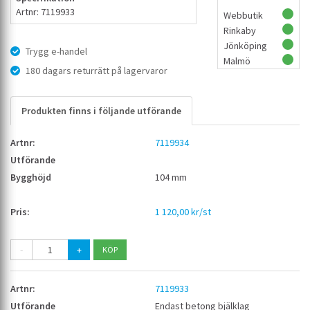
Artnr: 7119933
Webbutik
Rinkaby
Jönköping
Trygg e-handel
Malmö
180 dagars returrätt på lagervaror
Produkten finns i följande utförande
7119934
104 mm
1 120,00 kr/st
-
+
7119933
Endast betong bjälklag