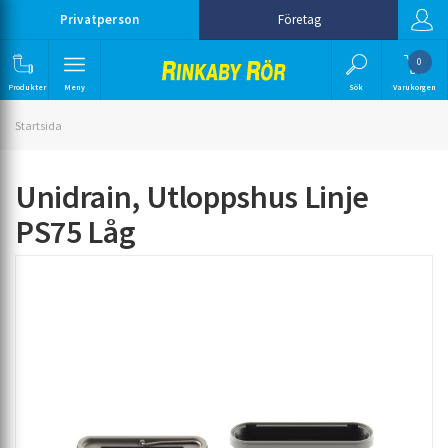
Privatperson
Företag
0
Produkter
Meny
Sök
Varukorgen
Startsida
Unidrain, Utloppshus Linje
PS75 Låg