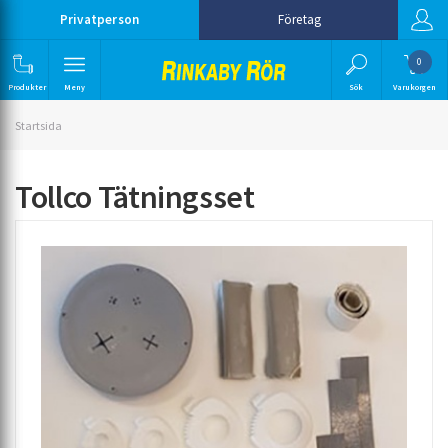
Privatperson
Företag
0
Produkter
Meny
Sök
Varukorgen
Startsida
Tollco Tätningsset