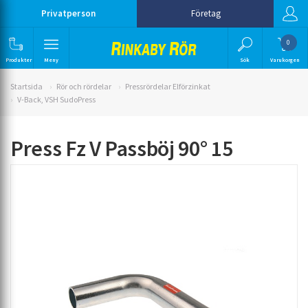
Privatperson
Företag
0
Produkter
Meny
Sök
Varukorgen
Startsida
Rör och rördelar
Pressrördelar Elförzinkat
V-Back, VSH SudoPress
Press Fz V Passböj 90° 15