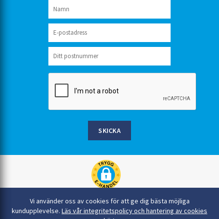
SKICKA
Rinkaby Rör AB, Box 54, 296 21 Åhus
Vi använder oss av cookies för att ge dig bästa möjliga
044-22 54 90
kundupplevelse.
Läs vår integritetspolicy och hantering av cookies