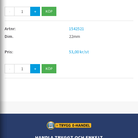
-
+
1542521
22mm
53,00 kr/st
-
+
HANDLA TRYGGT OCH ENKELT