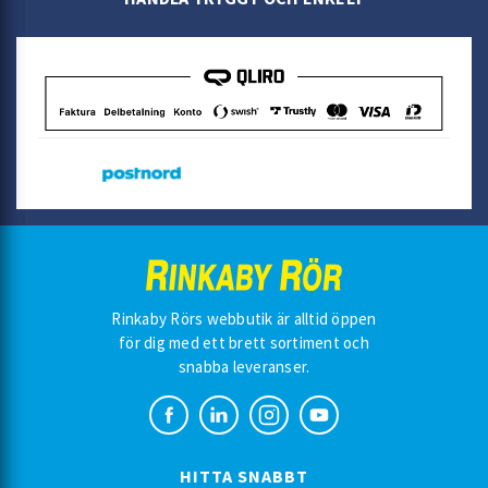
Rinkaby Rörs webbutik är alltid öppen
för dig med ett brett sortiment och
snabba leveranser.
HITTA SNABBT