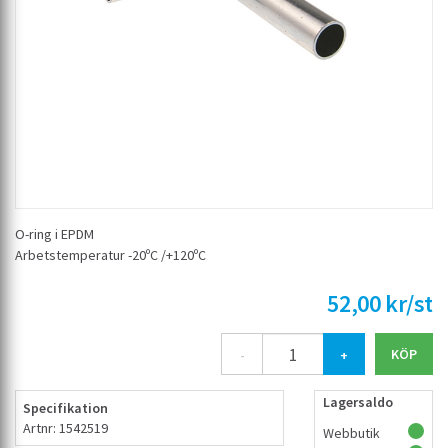
O-ring i EPDM
Arbetstemperatur -20ºC /+120ºC
52,00 kr/st
-
+
Lagersaldo
Specifikation
Artnr: 1542519
Webbutik