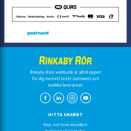
Rinkaby Rörs webbutik är alltid öppen
för dig med ett brett sortiment och
snabba leveranser.
HITTA SNABBT
Köp- och leveransvillkor