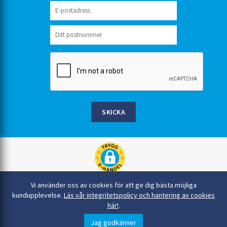
SKICKA
Rinkaby Rör AB, Box 54, 296 21 Åhus
Vi använder oss av cookies för att ge dig bästa möjliga
044-22 54 90
kundupplevelse.
Läs vår integritetspolicy och hantering av cookies
här!
.
info@rinkabyror.se
© Alla rättigheter tillhör Rinkaby Rör AB
Jag godkänner