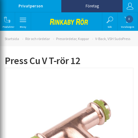
Privatperson
Företag
0
Produkter
Meny
Sök
Varukorgen
Startsida
Rör och rördelar
Pressrördelar, Koppar
V-Back, VSH SudoPress
Press Cu V T-rör 12