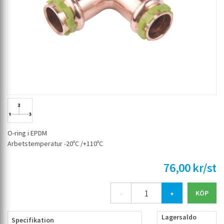
O-ring i EPDM
Arbetstemperatur -20ºC /+110ºC
76,00 kr/st
-
+
Lagersaldo
Specifikation