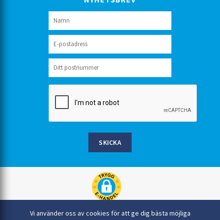
SKICKA
Rinkaby Rör AB, Box 54, 296 21 Åhus
Vi använder oss av cookies för att ge dig bästa möjliga