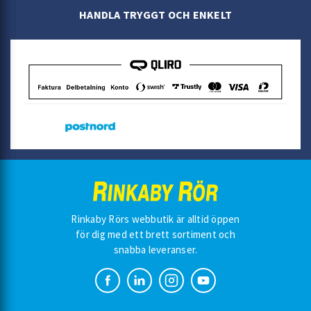
HANDLA TRYGGT OCH ENKELT
Rinkaby Rörs webbutik är alltid öppen
för dig med ett brett sortiment och
snabba leveranser.