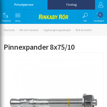
Privatperson
Företag
0
Produkter
Meny
Sök
Varukorgen
Startsida
Rör och rördelar
Upphängningsdetaljer
Bult & mutter
Pinnexpander 8x75/10