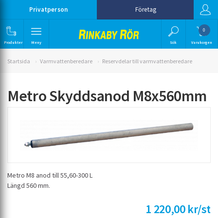
Privatperson
Företag
0
Produkter
Meny
Sök
Varukorgen
Startsida
Varmvattenberedare
Reservdelar till varmvattenberedare
Metro Skyddsanod M8x560mm
Metro M8 anod till 55,60-300 L
Längd 560 mm.
1 220,00 kr/st