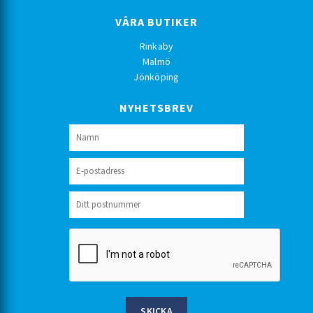
VÅRA BUTIKER
Rinkaby
Malmö
Jönköping
NYHETSBREV
SKICKA