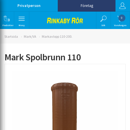
Privatperson
Företag
0
Produkter
Meny
Sök
Varukorgen
Startsida
Mark/VA
Markavlopp 110-200.
Mark Spolbrunn 110