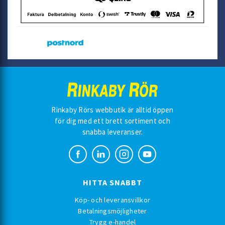
Rinkaby Rörs webbutik är alltid öppen
för dig med ett brett sortiment och
snabba leveranser.
HITTA SNABBT
Köp- och leveransvillkor
Betalningsmöjligheter
Trygg e-handel