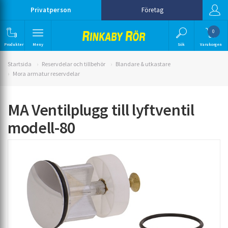
Privatperson
Företag
0
Produkter
Meny
Sök
Varukorgen
Startsida
Reservdelar och tillbehör
Blandare & utkastare
Mora armatur reservdelar
MA Ventilplugg till lyftventil
modell-80