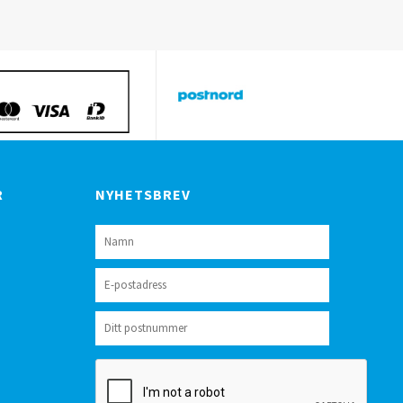
R
NYHETSBREV