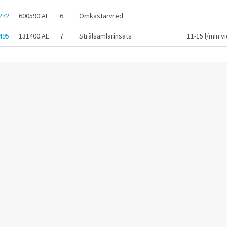
272
600590.AE
6
Omkastarvred
495
131400.AE
7
Strålsamlarinsats
11-15 l/min vi