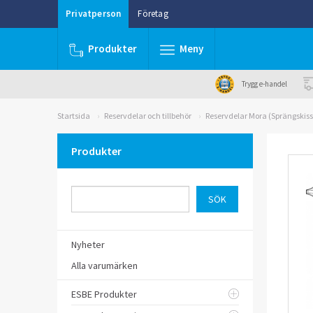
Privatperson
Företag
Produkter
Meny
Trygg e-handel
Startsida
Reservdelar och tillbehör
Reservdelar Mora (Sprängskiss
Produkter
Nyheter
Alla varumärken
ESBE Produkter