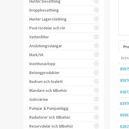
Hunter bevattning
Droppbevattning
Hunter Lagerstädning
Pool rördelar och rör
Vattenfilter
Anslutningsslangar
Pro
Mark/VA
Artn
Inomhusavlopp
8587
Betongprodukter
8587
Badrum och toalett
Blandare och tillbehör
8387
Golvvärme
8397
Pumpar & Pumpanlägg.
8938
Radiatorer och tillbehör
Reservdelar och tillbehör
8281