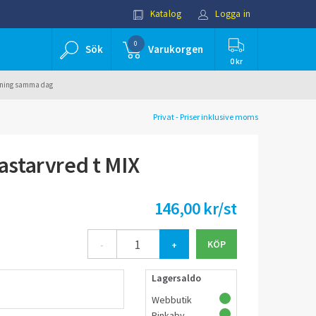
Katalog
Logga in
0
Sök
Varukorgen
0 kr
ällning samma dag
Privat - Priser inklusive moms
starvred t MIX
146,00 kr/st
-
+
Lagersaldo
Webbutik
Rinkaby