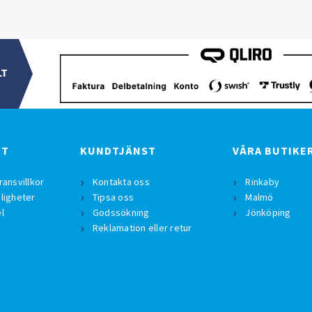
LT
BT
KUNDTJÄNST
VÅRA BUTIKE
ransvillkor
Kontakta oss
Rinkaby
ligheter
Tipsa oss
Malmö
l
Godssökning
Jönköping
Reklamation eller retur