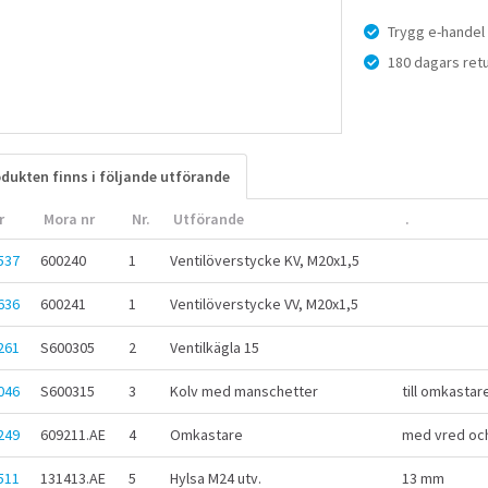
Trygg e-handel
180 dagars retu
dukten finns i följande utförande
r
Mora nr
Nr.
Utförande
.
537
600240
1
Ventilöverstycke KV, M20x1,5
636
600241
1
Ventilöverstycke VV, M20x1,5
261
S600305
2
Ventilkägla 15
046
S600315
3
Kolv med manschetter
till omkastar
249
609211.AE
4
Omkastare
med vred och
511
131413.AE
5
Hylsa M24 utv.
13 mm