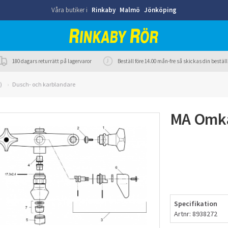
Våra butiker i
Rinkaby
Malmö
Jönköping
180 dagars returrätt på lagervaror
Beställ före 14.00 mån-fre så skickas din best
)
Dusch- och karblandare
MA Omka
Specifikation
Artnr: 8938272