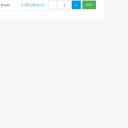
, krom
1 437,00 kr/st
-
+