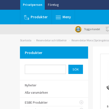
Privatperson
Företag
Produkter
Meny
Trygg e-handel
Startsida
Reservdelar och tillbehör
Reservdelar Mora (Sprängskiss
Produkter
Nyheter
Alla varumärken
ESBE Produkter