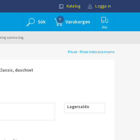
Katalog
Logga in
0
Sök
Varukorgen
0 kr
ällning samma dag
Privat - Priser inklusive moms
Classic, duschset
Lagersaldo