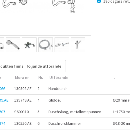
180 dagars retu
dukten finns i följande utförande
r
Mora nr
Nr.
Utförande
.
066
130802.AE
2
Handdusch
49.AE
139749.AE
4
Gliddel
Ø20 mm rö
707
S600310
5
Duschslang, metallomspunnen
L=1750 m
374
130550.AE
6
Duschrörsklammer
Ø18-20 mm