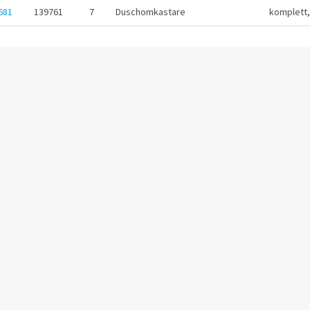
681
139761
7
Duschomkastare
komplett