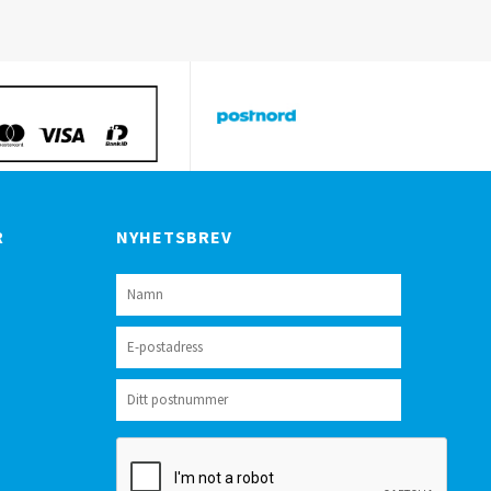
R
NYHETSBREV