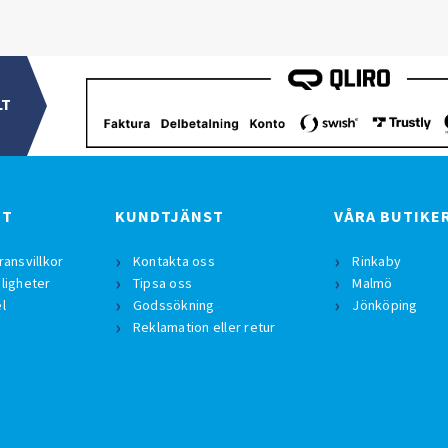
LT
BT
KUNDTJÄNST
VÅRA BUTIKE
ransvillkor
Kontakta oss
Rinkaby
ligheter
Tipsa oss
Malmö
l
Godssökning
Jönköping
Reklamation eller retur