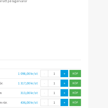
rrätt på lagervaror
1 098,00 kr/st
-
+
r.
1 317,00 kr/st
-
+
m
313,00 kr/st
-
+
 rör.
436,00 kr/st
-
+