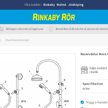
Våra butiker i
Rinkaby
Malmö
Jönköping
180 dagars returrätt på lagervaror
Beställ före 14.00 mån-fre så skickas din best
)
Duschanordningar
Reservdelar Mora 
Säljs endast
i butik
Specifikation
Artnr:
Trygg e-handel