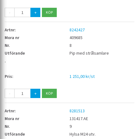
-
+
8242427
409685
8
Pip med strålsamlare
1 251,00 kr/st
-
+
8281513
131417.AE
9
Hylsa M24 utv.