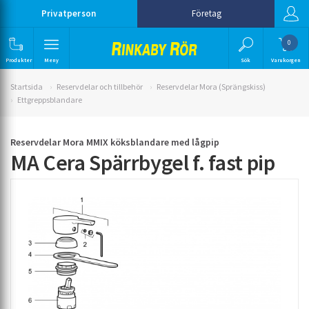
Privatperson
Företag
0
Produkter
Meny
Sök
Varukorgen
Startsida
Reservdelar och tillbehör
Reservdelar Mora (Sprängskiss)
Ettgreppsblandare
Reservdelar Mora MMIX köksblandare med lågpip
MA Cera Spärrbygel f. fast pip