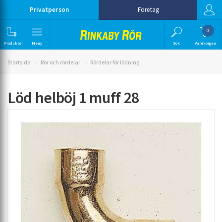
Privatperson
Företag
0
Produkter
Meny
Sök
Varukorgen
Startsida
Rör och rördelar
Rördelar för lödning
Löd helböj 1 muff 28