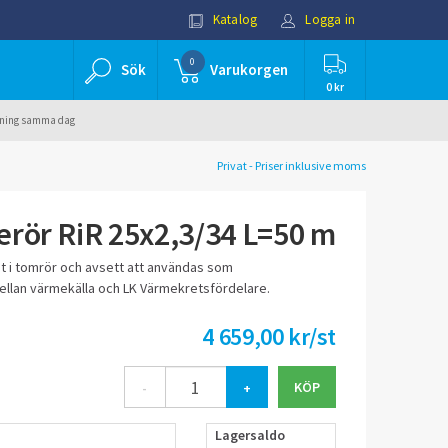
Katalog
Logga in
0
Sök
Varukorgen
0 kr
ällning samma dag
Privat - Priser inklusive moms
rör RiR 25x2,3/34 L=50 m
 i tomrör och avsett att användas som
llan värmekälla och LK Värmekretsfördelare.
4 659,00 kr/st
-
+
Lagersaldo