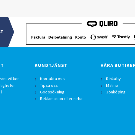
LT
BT
KUNDTJÄNST
VÅRA BUTIKE
ransvillkor
Kontakta oss
Rinkaby
ligheter
Tipsa oss
Malmö
l
Godssökning
Jönköping
Reklamation eller retur