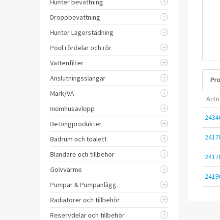
Hunter bevattning
Droppbevattning
Hunter Lagerstädning
Pool rördelar och rör
Vattenfilter
Anslutningsslangar
Pro
Mark/VA
Artn
Inomhusavlopp
2434
Betongprodukter
2417
Badrum och toalett
Blandare och tillbehör
2417
Golvvärme
2419
Pumpar & Pumpanlägg.
Radiatorer och tillbehör
Reservdelar och tillbehör