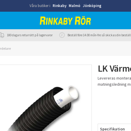
Våra butiker i
Rinkaby
Malmö
Jönköping
180 dagars returrätt på lagervaror
Beställ före 14.00 mån-fre så skickas din best
rdelare
LK Värme
Levereras monterat
matningsledning me
Specifikation