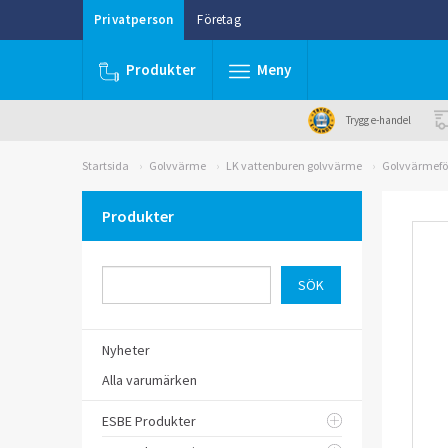
Privatperson
Företag
Produkter
Meny
Trygg e-handel
Startsida
Golvvärme
LK vattenburen golvvärme
Golvvärmefö
Produkter
Nyheter
Alla varumärken
ESBE Produkter