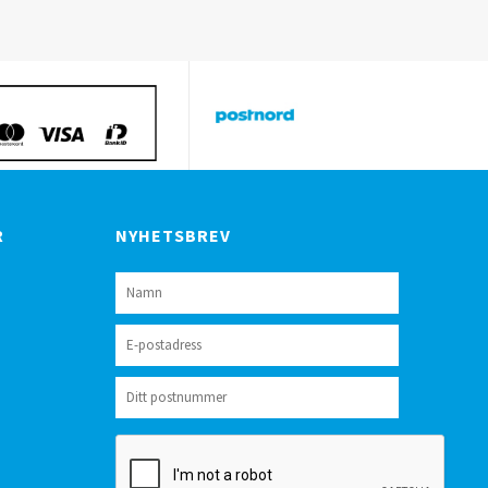
R
NYHETSBREV