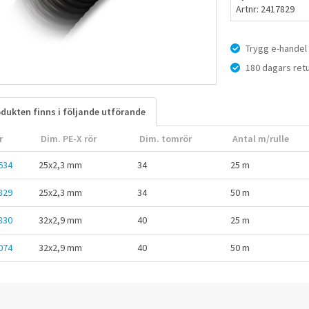
Artnr: 2417829
Trygg e-handel
180 dagars retu
dukten finns i följande utförande
r
Dim. PE-X rör
Dim. tomrör
Antal m/rulle
634
25x2,3 mm
34
25 m
829
25x2,3 mm
34
50 m
830
32x2,9 mm
40
25 m
074
32x2,9 mm
40
50 m