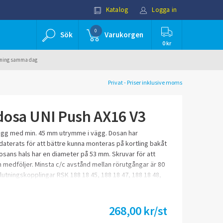
Katalog
Logga in
0
Sök
Varukorgen
0 kr
ällning samma dag
Privat - Priser inklusive moms
dosa UNI Push AX16 V3
ägg med min. 45 mm utrymme i vägg. Dosan har
daterats för att bättre kunna monteras på kortling bakåt
osans hals har en diameter på 53 mm. Skruvar för att
medföljer. Minsta c/c avstånd mellan rörutgångar är 80
utningskopplingar RSK 188 18 45, 188 18 47, 188 18 48,
, 188 18 51, 188 18 52, 188 18 53, 188 18 54 eller 188 18
mot blandare och tappkranar. Godkänd med 16 mm LK PE-
gt NT VVS 129. Beakta att anslutning med LK PAL
268,00 kr/st
fyller krav i NT VVS 129 om inspektions- och utbytbarhet.