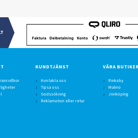
LT
BT
KUNDTJÄNST
VÅRA BUTIKE
ransvillkor
Kontakta oss
Rinkaby
ligheter
Tipsa oss
Malmö
l
Godssökning
Jönköping
Reklamation eller retur