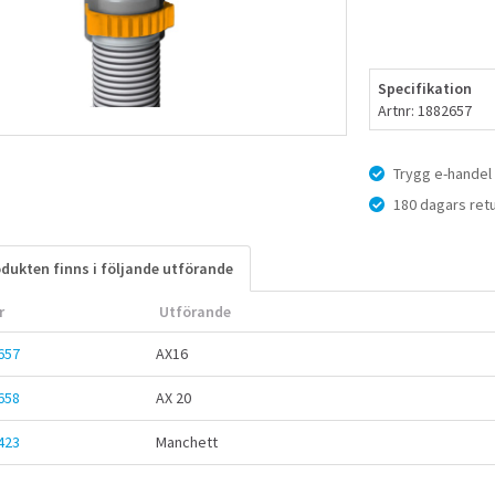
För mer informati
stödhylsa för LK PE
Specifikation
Artnr: 1882657
Trygg e-handel
180 dagars retu
dukten finns i följande utförande
r
Utförande
657
AX16
658
AX 20
423
Manchett