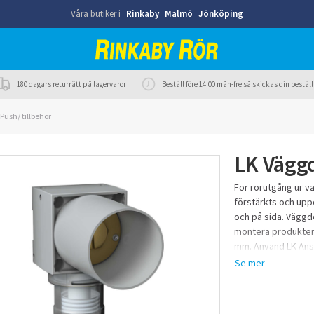
Våra butiker i
Rinkaby
Malmö
Jönköping
180 dagars returrätt på lagervaror
Beställ före 14.00 mån-fre så skickas din best
ush/ tillbehör
LK Vägg
För rörutgång ur v
förstärkts och upp
och på sida. Väggd
montera produkten 
mm. Använd LK Ansl
188 18 49, 188 18 50
55 för anslutning 
X Universalrör enli
Universalrör ej upp