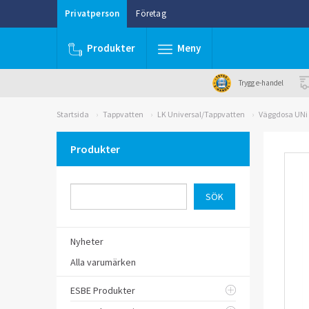
Privatperson
Företag
Produkter
Meny
Trygg e-handel
Startsida
Tappvatten
LK Universal/Tappvatten
Väggdosa UNi P
Produkter
Nyheter
Alla varumärken
ESBE Produkter