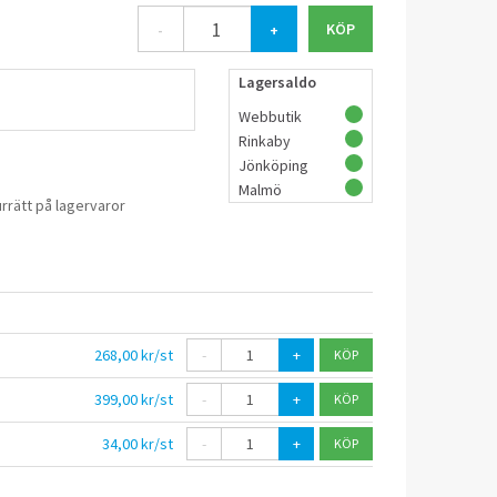
on se monteringsanvisningen. Koppling med förmonterad
-
+
-X och PAL Universalrör.
Lagersaldo
Webbutik
Rinkaby
Jönköping
Malmö
rrätt på lagervaror
268,00 kr/st
-
+
399,00 kr/st
-
+
34,00 kr/st
-
+