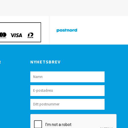
R
NYHETSBREV