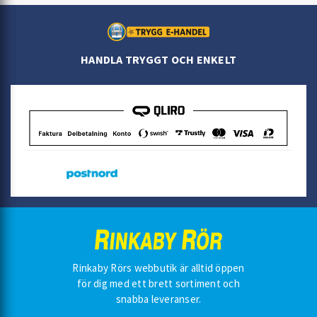
HANDLA TRYGGT OCH ENKELT
Rinkaby Rörs webbutik är alltid öppen
för dig med ett brett sortiment och
snabba leveranser.