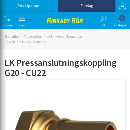
Privatperson
Företag
0
Produkter
Meny
Sök
Varukorgen
Startsida
Tappvatten
LK Universal/Tappvatten
Fördelare UNI och tillbehör
LK Pressanslutningskoppling
G20 - CU22