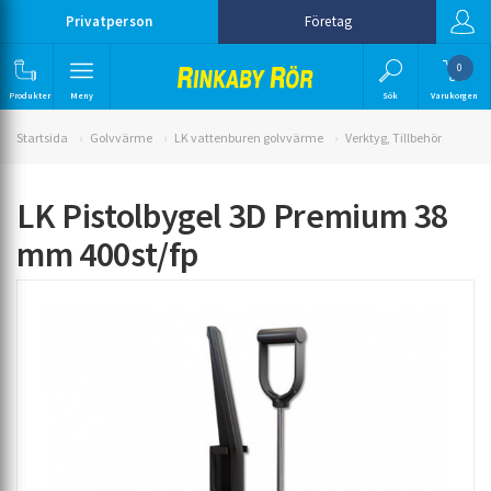
Privatperson
Företag
0
Produkter
Meny
Sök
Varukorgen
Startsida
Golvvärme
LK vattenburen golvvärme
Verktyg, Tillbehör
LK Pistolbygel 3D Premium 38
mm 400st/fp