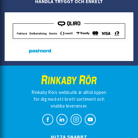
HANDLA TRYGGT OCH ENKELT
Rinkaby Rörs webbutik är alltid öppen
för dig med ett brett sortiment och
snabba leveranser.
HITTA SNABBT