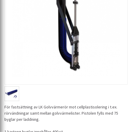
För fastsättning av LK Golvvärmerör mot cellplastisolering i t.ex.
rörvändningar samt mellan golvvärmelister. Pistolen fylls med 75
byglar per laddning.
1 kartong byglar innehåller 400 st