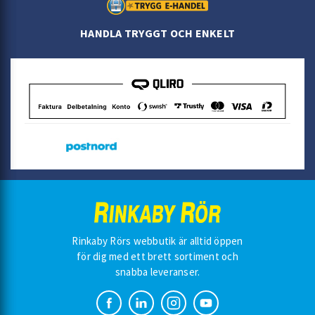
HANDLA TRYGGT OCH ENKELT
Rinkaby Rörs webbutik är alltid öppen
för dig med ett brett sortiment och
snabba leveranser.