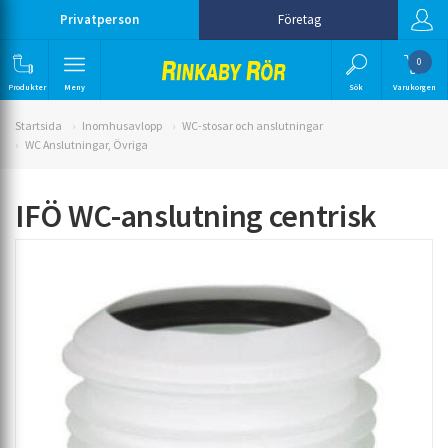
Privatperson
Företag
0
Produkter
Meny
Sök
Varukorgen
Startsida
Inomhusavlopp
WC-stosar och anslutningar
WC Anslutningar, Övriga
IFÖ WC-anslutning centrisk