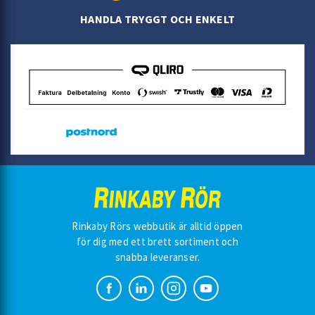
HANDLA TRYGGT OCH ENKELT
Rinkaby Rörs webbutik är alltid öppen
för dig med ett brett sortiment och
snabba leveranser.