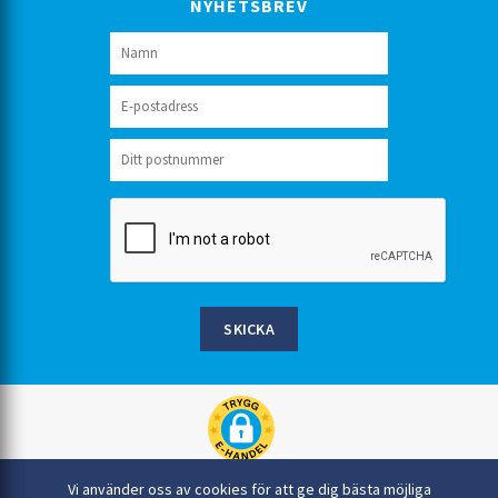
NYHETSBREV
SKICKA
Rinkaby Rör AB, Box 54, 296 21 Åhus
Vi använder oss av cookies för att ge dig bästa möjliga