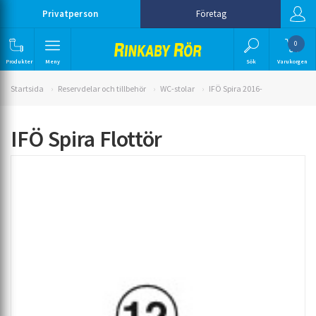
Privatperson
Företag
0
Produkter
Meny
Sök
Varukorgen
Startsida
Reservdelar och tillbehör
WC-stolar
IFÖ Spira 2016-
IFÖ Spira Flottör