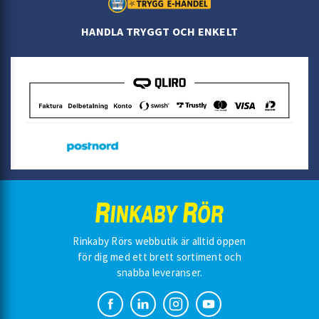
HANDLA TRYGGT OCH ENKELT
Rinkaby Rörs webbutik är alltid öppen
för dig med ett brett sortiment och
snabba leveranser.