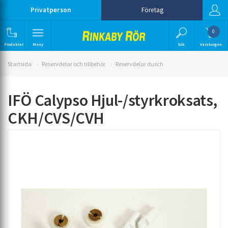
Privatperson
Företag
0
Produkter
Meny
Sök
Varukorgen
Startsida
Reservdelar och tillbehör
Reservdelar dusch
IFÖ Calypso Hjul-/styrkroksats,
CKH/CVS/CVH