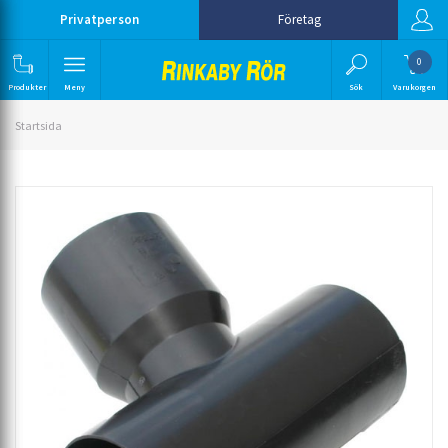
Privatperson
Företag
0
Produkter
Meny
Sök
Varukorgen
Startsida