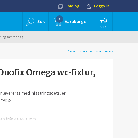
Katalog
Logga in
0
Sök
Varukorgen
0 kr
ällning samma dag
Privat - Priser inklusive moms
Duofix Omega wc-fixtur,
ur levereras med infästningsdetaljer
 vägg.
len från 410-610 mm.
ånd för WC-skålen