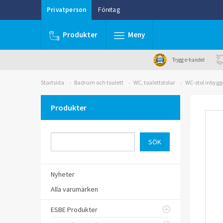
Privatperson
Företag
Produkter
Meny
Trygg e-handel
Startsida
Badrum och toalett
WC, toalettstolar
WC-stol inbygg
Produkter
Nyheter
Alla varumärken
ESBE Produkter