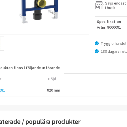
Vattenanslutning P
Säljs endast
i butik
Specifikation
Artnr: 8000081
Trygg e-handel
180 dagars retu
dukten finns i följande utförande
r
Höjd
081
820 mm
aterade / populära produkter