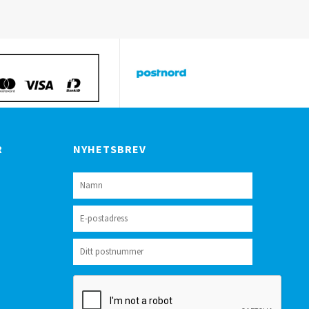
R
NYHETSBREV