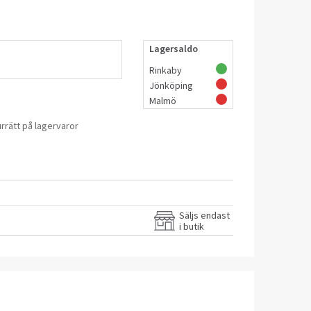
ex 15/16
Lagersaldo
Rinkaby
Jönköping
Malmö
rrätt på lagervaror
Säljs endast
i butik