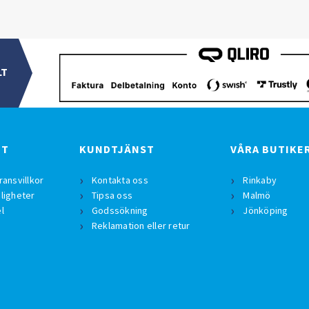
LT
BT
KUNDTJÄNST
VÅRA BUTIKE
ransvillkor
Kontakta oss
Rinkaby
ligheter
Tipsa oss
Malmö
l
Godssökning
Jönköping
Reklamation eller retur