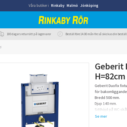
Våra butiker i
Rinkaby
Malmö
Jönköping
180 dagars returrätt på lagervaror
Beställ före 14.00 mån-fre så skickas din best
d
Geberit 
H=82cm
Geberit Duofix fixt
för bakomliggande
Bredd 500 mm.
Djup 140 mm.
Sitthöjd på WC-skå
Flexibelt bultavst
180/230 mm c-c.