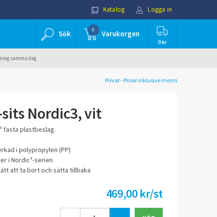
Katalog
Logga in
0
Sök
Varukorgen
0 kr
ällning samma dag
Privat - Priser inklusive moms
its Nordic3, vit
³ fasta plastbeslag.
verkad i polypropylen (PP)
ter i Nordic³-serien
lätt att ta bort och sätta tillbaka
469,00 kr/st