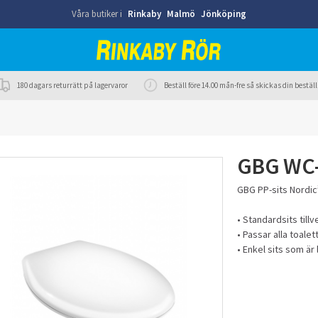
Våra butiker i
Rinkaby
Malmö
Jönköping
180 dagars returrätt på lagervaror
Beställ före 14.00 mån-fre så skickas din best
GBG WC-s
GBG PP-sits Nordic
• Standardsits till
• Passar alla toalet
• Enkel sits som är 