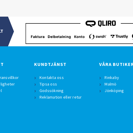
LT
BT
KUNDTJÄNST
VÅRA BUTIKE
ransvillkor
Kontakta oss
Rinkaby
ligheter
Tipsa oss
Malmö
l
Godssökning
Jönköping
Reklamation eller retur