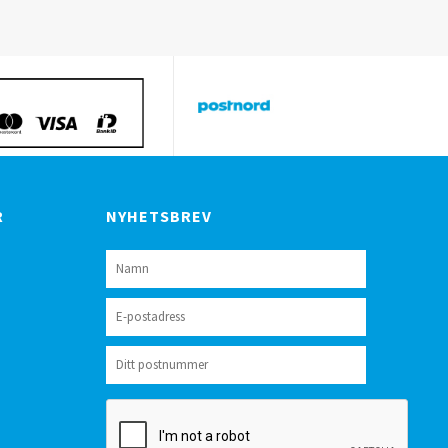
R
NYHETSBREV