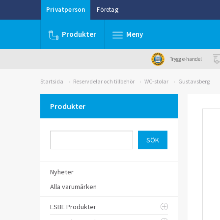
Privatperson
Företag
Produkter
Meny
Trygg e-handel
Startsida
Reservdelar och tillbehör
WC-stolar
Gustavsberg
Produkter
Nyheter
Alla varumärken
ESBE Produkter