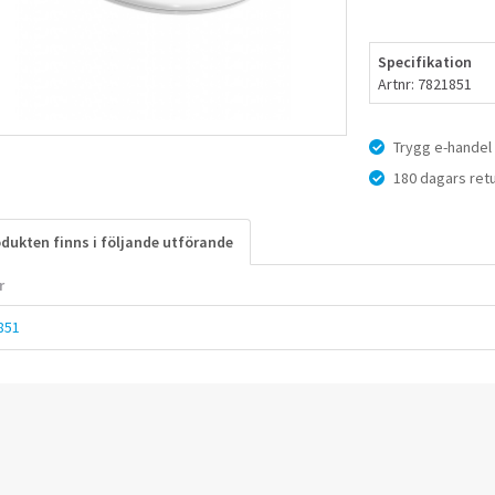
Specifikation
Artnr: 7821851
Trygg e-handel
180 dagars retu
dukten finns i följande utförande
r
851