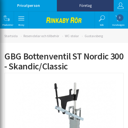
Privatperson
Företag
0
Produkter
Meny
Sök
Varukorgen
Startsida
Reservdelar och tillbehör
WC-stolar
Gustavsberg
GBG Bottenventil ST Nordic 300
- Skandic/Classic