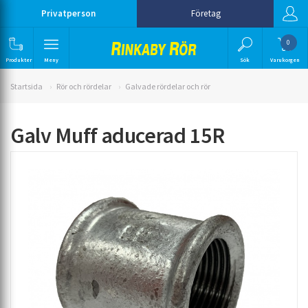
Privatperson
Företag
0
Produkter
Meny
Sök
Varukorgen
Startsida
Rör och rördelar
Galvade rördelar och rör
Galv Muff aducerad 15R