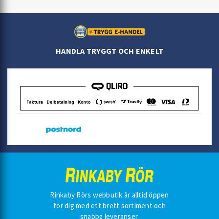
HANDLA TRYGGT OCH ENKELT
Rinkaby Rörs webbutik är alltid öppen
för dig med ett brett sortiment och
snabba leveranser.