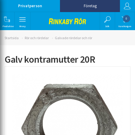
Privatperson
Företag
0
Produkter
Meny
Sök
Varukorgen
Startsida
Rör och rördelar
Galvade rördelar och rör
Galv kontramutter 20R