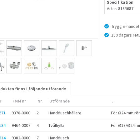
Specifikation
Artnr: 8185687
Trygg e-handel
180 dagars retu
dukten finns i följande utförande
r
FMM nr
Nr.
Utförande
.
671
9378-0000
2
Handduschhållare
För Ø24 mm rör
634
9464-0007
4
Tvålhylla
För Ø18/Ø24 m
214
9382-0000
7
Handdusch