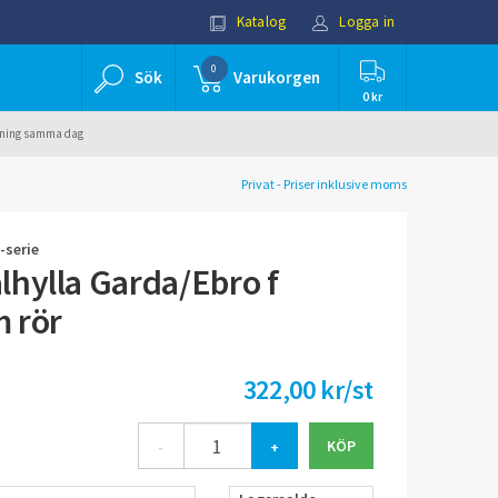
Katalog
Logga in
0
Sök
Varukorgen
0 kr
ällning samma dag
Privat - Priser inklusive moms
-serie
hylla Garda/Ebro f
 rör
322,00 kr/st
-
+