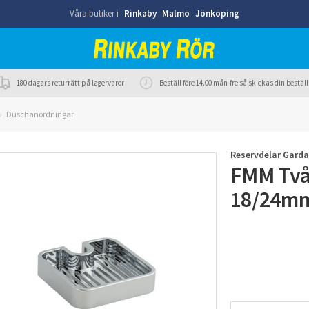
Våra butiker i
Rinkaby
Malmö
Jönköping
180 dagars returrätt på lagervaror
Beställ före 14.00 mån-fre så skickas din best
Duschanordningar
Reservdelar Garda
FMM Tvål
18/24mm