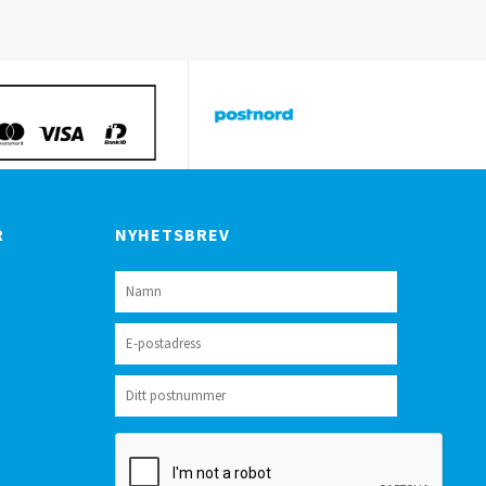
R
NYHETSBREV