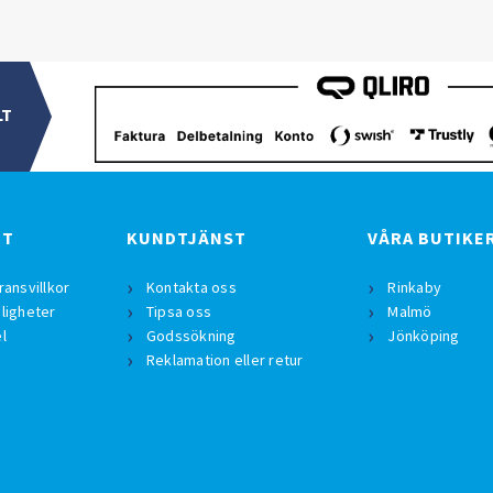
LT
BT
KUNDTJÄNST
VÅRA BUTIKE
ransvillkor
Kontakta oss
Rinkaby
ligheter
Tipsa oss
Malmö
l
Godssökning
Jönköping
Reklamation eller retur