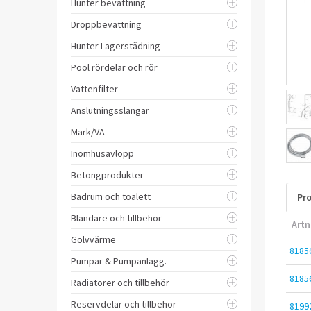
Hunter bevattning
Droppbevattning
Hunter Lagerstädning
Pool rördelar och rör
Vattenfilter
Anslutningsslangar
Mark/VA
Inomhusavlopp
Betongprodukter
Badrum och toalett
Pro
Blandare och tillbehör
Artn
Golvvärme
8185
Pumpar & Pumpanlägg.
8185
Radiatorer och tillbehör
Reservdelar och tillbehör
8199