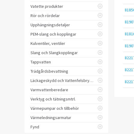
Vatette produkter
8185
Rör och rördelar
8190
Upphängningsdetaljer
8181
PEM-slang och kopplingar
Kulventiler, ventiler
8190
Slang och Slangkopplingar
8221
Tappvatten
8221
Trädgårdsbevattning
Läckageskydd och Vattenfelsbrytare
8221
Varmvattenberedare
Verktyg och tätningsmtrl.
Värmepumpar och tillbehör
Värmeledningsarmatur
Fynd