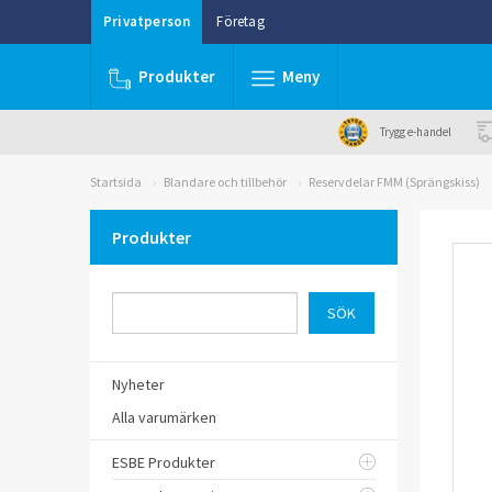
Privatperson
Företag
Produkter
Meny
Trygg e-handel
Startsida
Blandare och tillbehör
Reservdelar FMM (Sprängskiss)
Produkter
Nyheter
Alla varumärken
ESBE Produkter