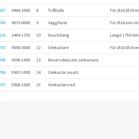
687
9464-2000
8
Tvålhylla
För Ø18/Ø24 m
745
9673-0000
9
Väggfäste
För Ø24 mm rör
618
3484-1750
10
Duschslang
Längd 1750 mm
747
5890-3000
12
Omkastare
För Ø18/Ø24 m
708
5896-1000
13
Reservdelssats omkastare
706
5907-1000
14
Omkastar insats
707
5908-1000
15
Omkastarvred