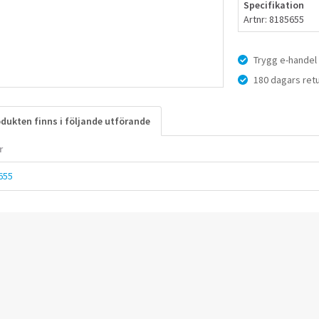
Specifikation
Artnr: 8185655
Trygg e-handel
180 dagars retu
dukten finns i följande utförande
r
655