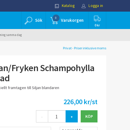
Katalog
Logga in
0
Sök
Varukorgen
0 kr
ällning samma dag
Privat - Priser inklusive moms
jan/Fryken Schampohylla
mad
llt framtagen till Siljan blandaren
226,00 kr/st
-
+