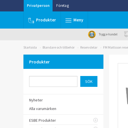
Privatperson
Företag
Produkter
Meny
Trygg e-handel
Startsida
Blandare och tillbehör
Reservdelar
FM Mattsson rese
Produkter
Nyheter
Alla varumärken
ESBE Produkter