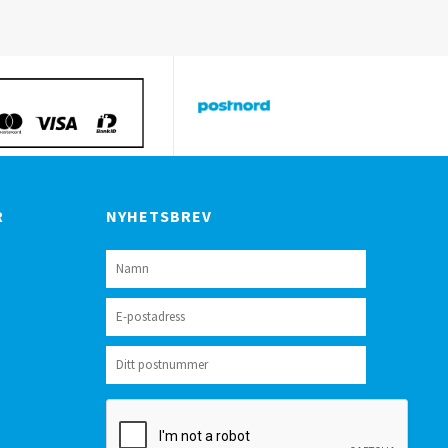
R
NYHETSBREV