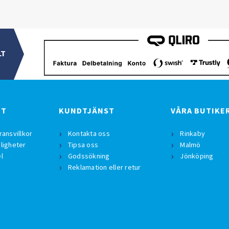
LT
BT
KUNDTJÄNST
VÅRA BUTIKE
ransvillkor
Kontakta oss
Rinkaby
ligheter
Tipsa oss
Malmö
l
Godssökning
Jönköping
Reklamation eller retur