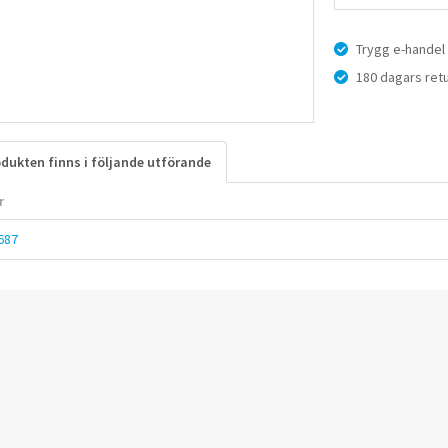
Trygg e-handel
180 dagars retu
dukten finns i följande utförande
r
687