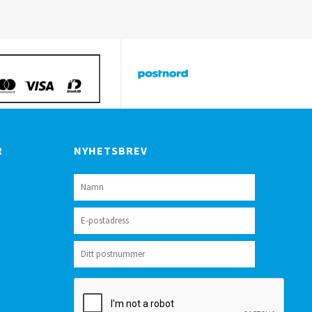
R
NYHETSBREV