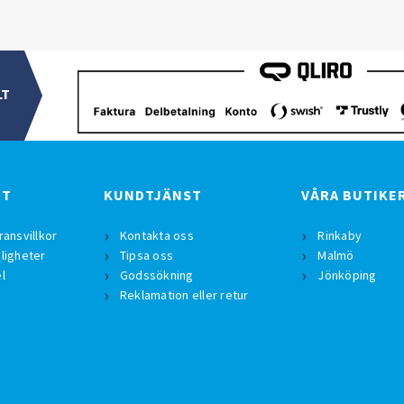
LT
BT
KUNDTJÄNST
VÅRA BUTIKE
ransvillkor
Kontakta oss
Rinkaby
ligheter
Tipsa oss
Malmö
l
Godssökning
Jönköping
Reklamation eller retur