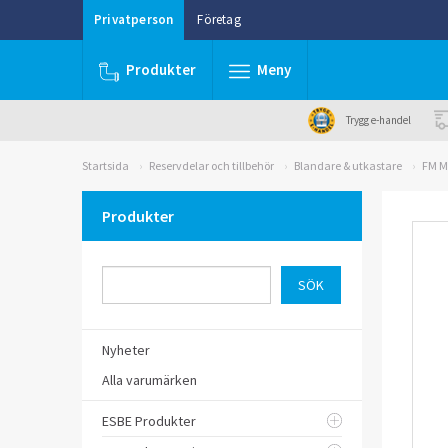
Privatperson
Företag
Produkter
Meny
Trygg e-handel
Startsida
Reservdelar och tillbehör
Blandare & utkastare
FM M
Produkter
Nyheter
Alla varumärken
ESBE Produkter