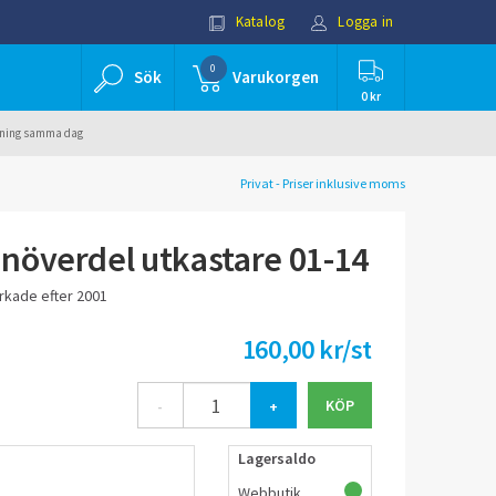
Katalog
Logga in
0
Sök
Varukorgen
0 kr
ällning samma dag
Privat - Priser inklusive moms
növerdel utkastare 01-14
erkade efter 2001
160,00 kr/st
-
+
Lagersaldo
Webbutik