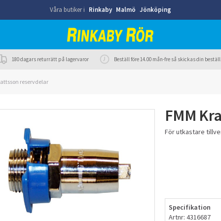
Våra butiker i
Rinkaby
Malmö
Jönköping
180 dagars returrätt på lagervaror
Beställ före 14.00 mån-fre så skickas din best
attsson reservdelar
FMM Kra
För utkastare tillv
Specifikation
Artnr: 4316687