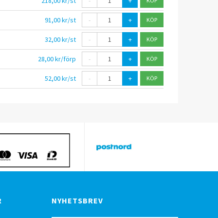
218,00 kr/st
-
+
91,00 kr/st
-
+
32,00 kr/st
-
+
28,00 kr/förp
-
+
52,00 kr/st
-
+
R
NYHETSBREV