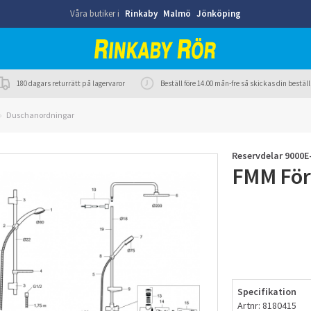
Våra butiker i
Rinkaby
Malmö
Jönköping
180 dagars returrätt på lagervaror
Beställ före 14.00 mån-fre så skickas din best
Duschanordningar
Reservdelar 9000E
FMM För
Specifikation
Artnr: 8180415