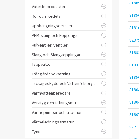
8186
Vatette produkter
8185
Rör och rördelar
Upphängningsdetaljer
8181
PEM-slang och kopplingar
8237
Kulventiler, ventiler
8199
Slang och Slangkopplingar
Tappvatten
8183
Trädgårdsbevattning
8185
Läckageskydd och Vattenfelsbrytare
8180
Varmvattenberedare
8180
Verktyg och tätningsmtrl.
Värmepumpar och tillbehör
8190
Värmeledningsarmatur
8221
Fynd