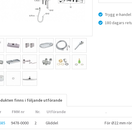
Trygg e-handel
180 dagars retu
dukten finns i följande utförande
r
FMM nr
Nr.
Utförande
.
685
9478-0000
2
Gliddel
För Ø22 mm rör