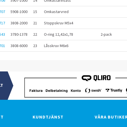
706
5907-1000
14
Omkastarinsats
707
5908-1000
15
Omkastarvred
717
3808-2000
21
Stoppskruv M5x4
543
3780-1378
22
O-ring 12,42x1,78
2-pack
701
3808-6000
23
Låsskruv M6x6
LT
BT
KUNDTJÄNST
VÅRA BUTIKE