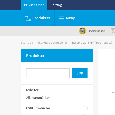
Privatperson
Företag
Produkter
Meny
Trygg e-handel
Startsida
Blandare och tillbehör
Reservdelar FMM (Sprängskiss)
Produkter
Nyheter
Alla varumärken
ESBE Produkter