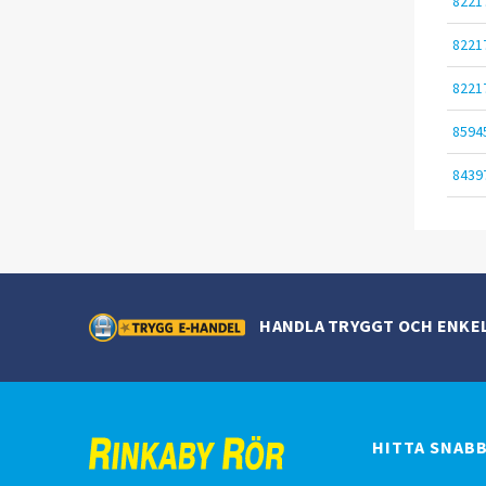
8221
8221
8221
8594
8439
HANDLA TRYGGT OCH ENKE
HITTA SNAB