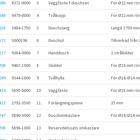
586
8371-0000
3
Väggfäste f duschset
För Ø22 mm rör
648
9479-0000
4
Tvålkopp
För Ø22 mm rör
618
3484-1750
5
Duschslang
Längd 1750 mm
572
S600196
6
Duschsil
Tillverkad från 
217
9384-0900
7
Handdusch
2 strålbilder
708
9467-1000
8
Gliddel
För Ø18 mm rör
649
9344-1000
9
Tvålhylla
För Ø18/Ø24 m
414
5895-0000
10
Väggfäste
För Ø18 mm rör
415
2792-3500
11
Förlängningspinne
25 mm
747
5890-3000
12
Duschomkastare
För Ø18/Ø24 m
708
5896-1000
13
Reservdelssats omkastare