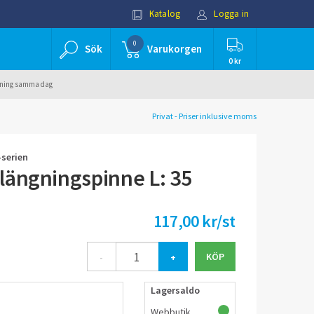
Katalog
Logga in
0
Sök
Varukorgen
0 kr
ällning samma dag
Privat - Priser inklusive moms
-serien
längningspinne L: 35
117,00 kr/st
-
+
Lagersaldo
Webbutik