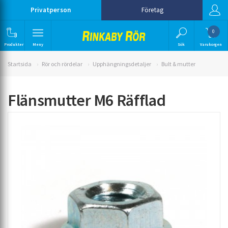
Privatperson
Företag
0
Produkter
Meny
Sök
Varukorgen
Startsida
Rör och rördelar
Upphängningsdetaljer
Bult & mutter
Flänsmutter M6 Räfflad