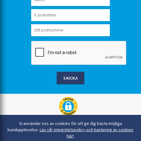
SKICKA
Rinkaby Rör AB, Box 54, 296 21 Åhus
Vi använder oss av cookies för att ge dig bästa möjliga
044-22 54 90
kundupplevelse.
Läs vår integritetspolicy och hantering av cookies
här!
.
info@rinkabyror.se