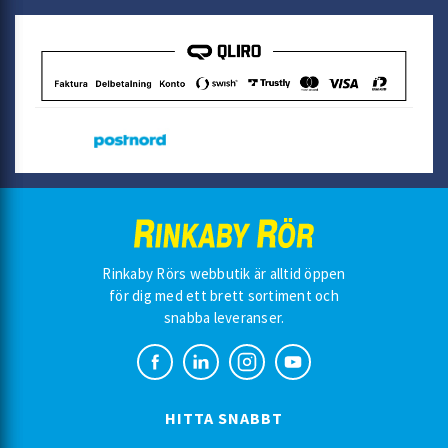
Rinkaby Rörs webbutik är alltid öppen
för dig med ett brett sortiment och
snabba leveranser.
HITTA SNABBT