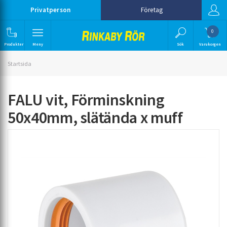
Privatperson
Företag
0
Produkter
Meny
Sök
Varukorgen
Startsida
FALU vit, Förminskning
50x40mm, slätända x muff