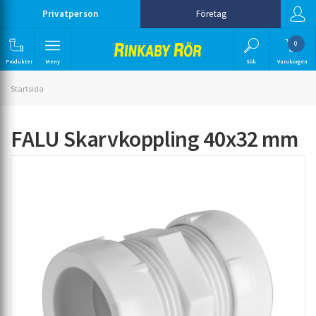
Privatperson
Företag
0
Produkter
Meny
Sök
Varukorgen
Startsida
FALU Skarvkoppling 40x32 mm