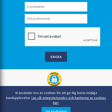
SKICKA
Rinkaby Rör AB, Box 54, 296 21 Åhus
Vi använder oss av cookies för att ge dig bästa möjliga
044-22 54 90
kundupplevelse.
Läs vår integritetspolicy och hantering av cookies
här!
.
info@rinkabyror.se
© Alla rättigheter tillhör Rinkaby Rör AB
Jag godkänner