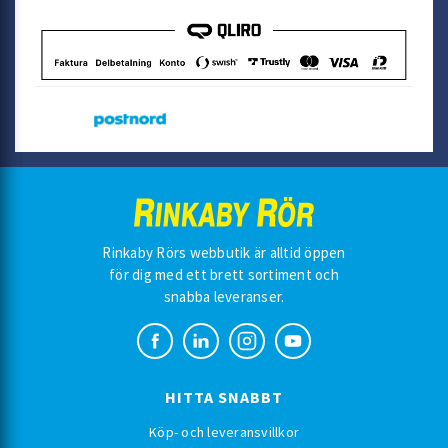
Rinkaby Rörs webbutik är alltid öppen
för dig med ett brett sortiment och
snabba leveranser.
HITTA SNABBT
Köp- och leveransvillkor