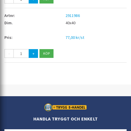
2911986
40x40
77,00 kr/st
-
+
HANDLA TRYGGT OCH ENKELT